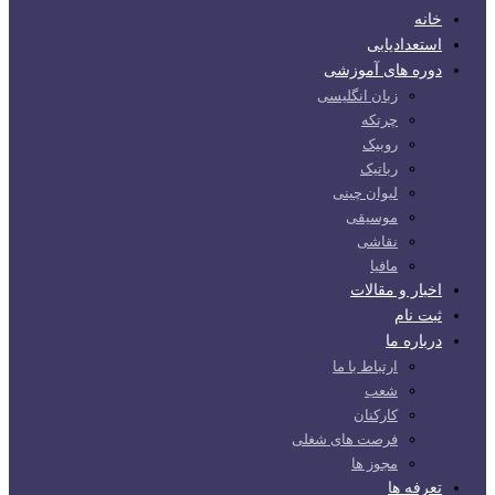
خانه
استعدادیابی
دوره های آموزشی
زبان انگلیسی
چرتکه
روبیک
رباتیک
لیوان چینی
موسیقی
نقاشی
مافیا
اخبار و مقالات
ثبت نام
درباره ما
ارتباط با ما
شعب
کارکنان
فرصت های شغلی
مجوز ها
تعرفه ها