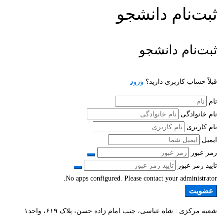
ثبت‌نام دانشجو
ثبت‌نام دانشجو
قبلاً حساب کاربری دارید؟
ورود
نام
نام خانوادگی
نام کاربری
ایمیل
رمز عبور
تایید رمز عبور
No apps configured. Please contact your administrator.
عضویت
شعبه مرکزی : شاه عباسی، جنب امام زاده حسن، پلاک ۶۱۹، واحد۱​