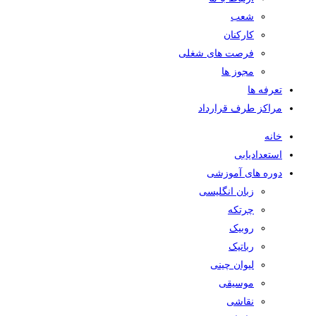
شعب
کارکنان
فرصت های شغلی
مجوز ها
تعرفه ها
مراکز طرف قرارداد
خانه
استعدادیابی
دوره های آموزشی
زبان انگلیسی
چرتکه
روبیک
رباتیک
لیوان چینی
موسیقی
نقاشی