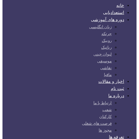
خانه
استعدادیابی
دوره های آموزشی
زبان انگلیسی
چرتکه
روبیک
رباتیک
لیوان چینی
موسیقی
نقاشی
مافیا
اخبار و مقالات
ثبت نام
درباره ما
ارتباط با ما
شعب
کارکنان
فرصت های شغلی
مجوز ها
تعرفه ها