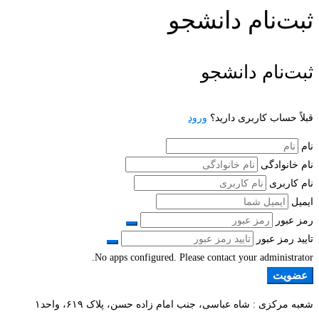
ثبت‌نام دانشجو
ثبت‌نام دانشجو
قبلاً حساب کاربری دارید؟
ورود
نام
نام خانوادگی
نام کاربری
ایمیل
رمز عبور
تایید رمز عبور
No apps configured. Please contact your administrator.
عضویت
شعبه مرکزی : شاه عباسی، جنب امام زاده حسن، پلاک ۶۱۹، واحد۱​