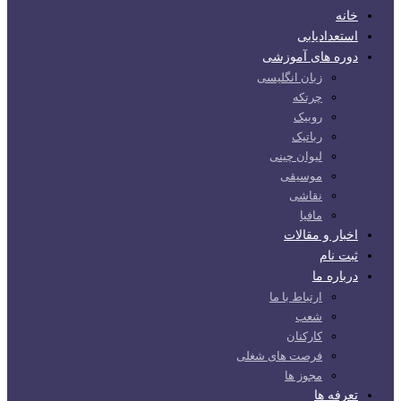
خانه
استعدادیابی
دوره های آموزشی
زبان انگلیسی
چرتکه
روبیک
رباتیک
لیوان چینی
موسیقی
نقاشی
مافیا
اخبار و مقالات
ثبت نام
درباره ما
ارتباط با ما
شعب
کارکنان
فرصت های شغلی
مجوز ها
تعرفه ها