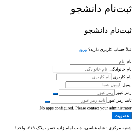
ثبت‌نام دانشجو
ثبت‌نام دانشجو
قبلاً حساب کاربری دارید؟
ورود
نام
نام خانوادگی
نام کاربری
ایمیل
رمز عبور
تایید رمز عبور
No apps configured. Please contact your administrator.
عضویت
شعبه مرکزی : شاه عباسی، جنب امام زاده حسن، پلاک ۶۱۹، واحد۱​