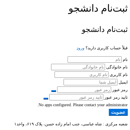
ثبت‌نام دانشجو
ثبت‌نام دانشجو
قبلاً حساب کاربری دارید؟
ورود
نام
نام خانوادگی
نام کاربری
ایمیل
رمز عبور
تایید رمز عبور
No apps configured. Please contact your administrator.
عضویت
شعبه مرکزی : شاه عباسی، جنب امام زاده حسن، پلاک ۶۱۹، واحد۱​