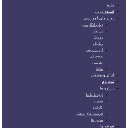
خانه
استعدادیابی
دوره های آموزشی
زبان انگلیسی
چرتکه
روبیک
رباتیک
لیوان چینی
موسیقی
نقاشی
مافیا
اخبار و مقالات
ثبت نام
درباره ما
ارتباط با ما
شعب
کارکنان
فرصت های شغلی
مجوز ها
تعرفه ها