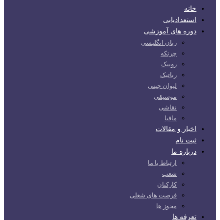
خانه
استعدادیابی
دوره های آموزشی
زبان انگلیسی
چرتکه
روبیک
رباتیک
لیوان چینی
موسیقی
نقاشی
مافیا
اخبار و مقالات
ثبت نام
درباره ما
ارتباط با ما
شعب
کارکنان
فرصت های شغلی
مجوز ها
تعرفه ها