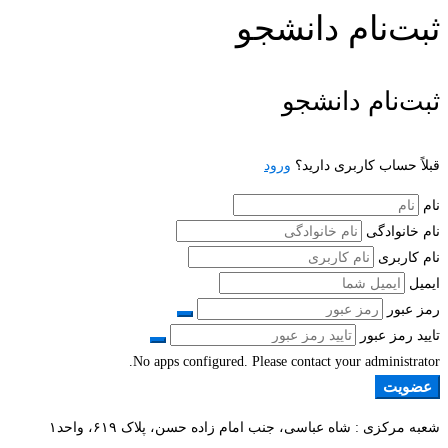
ثبت‌نام دانشجو
ثبت‌نام دانشجو
قبلاً حساب کاربری دارید؟
ورود
نام
نام خانوادگی
نام کاربری
ایمیل
رمز عبور
تایید رمز عبور
No apps configured. Please contact your administrator.
عضویت
شعبه مرکزی : شاه عباسی، جنب امام زاده حسن، پلاک ۶۱۹، واحد۱​