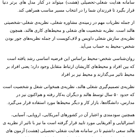
سامانه هدایت شغلی-تحصیلی (هشت) میتواند در کنار مدل های برتر دنیا
قرار بگیرد تا فرزندان شما را در انتخاب مسیر مناسب همراهی کند.
از جمله نظریات مهم در زمینه‌ی مشاوره شغلی، نظریه‌ی شغلی–شخصیتی
هالند است. نظریه شخصیت‌ های شغلی و محیط‌های کاری هالند، همچون
نظریه‌ی سازش شغلی داویس و لاف‌کویست از جمله نظریه‌های جور بودن
شخص–محیط به حساب می‌آید.
روان‌شناسی شخص–محیط براساس این فرضیه اساسی رشد یافته است
که بین افراد و محیط‌های کاریشان ارتباط متقابل وجود دارد؛ یعنی افراد بر
محیط تاثیر می‌گذارند و محیط نیز بر افراد
نظریه‌ی تصمیم‌گیری شغلی هالند، نظریه‌ی همخوانی شغل و شخصیت است
که حدود ۵۰ سال توسط هالند و دیگران به‌کار رفته و هم‌اکنون نیز در
مدارس، دانشگاه‌ها، بازار کار و دیگر محیط‌ها مورد استفاده قرار می‌گیرد.
همچنین سودمندی و اعتبار آن در کشورهای آمریکایی، اروپایی، آسیایی،
استرالیایی و آفریقایی مورد تایید قرار گرفته است ما نیز با تاثیر از نظریه ی
هالند سعی داشتیم تا در سامانه هدایت شغلی-تحصیلی (هشت) آزمون های