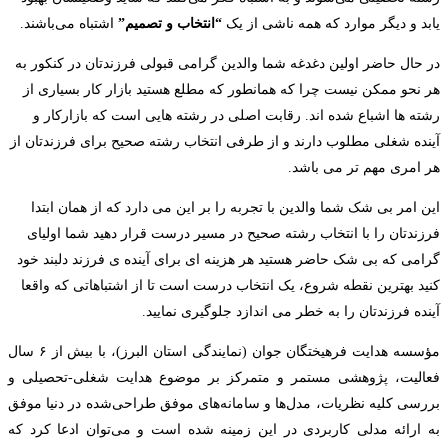
یابد و دیگر موارد که همه ناشی از یک
“انتخاب و تصمیم”
اشتباه می‌باشند.
در حال حاضر اولین دغدغه شما والدین گرامی قبولی فرزندتان در کنکور به
هر نحو ممکن نیست چرا که همانطور که مطلع هستید بازار کار بسیاری از
رشته ها اشباع شده اند. رقابت اصلی در رشته هایی است که بازارکار و
آینده شغلی مطلوب دارند و از طرفی انتخاب رشته صحیح برای فرزندتان از
هر امری مهم تر می باشد.
این امر بی شک شما والدین با تجربه را بر این می دارد که از همان ابتدا
فرزندتان را با انتخاب رشته صحیح در مسیر درست قرار دهید شما اولیای
گرامی که بی شک حاضر هستید هر هزینه ای برای آینده ی فرزند دلبند خود
کنید بهترین نقطه شروع، یک انتخاب درست است تا از اشتباهاتی که واقعا
آینده فرزندتان را به خطر می اندازد جلوگیری نمایید.
مؤسسه هدایت فرهیختگان جوان (نمایندگی استان البرز)، با بیش از ۶ سال
فعالیت، پژوهشی مستمر و متمرکز بر موضوع هدایت شغلی-تحصیلی و
بررسی کلیه نظریات، مدل‌ها و سامانه‌های موفق طراحی‌شده در دنیا موفق
به ارائه مدلی کاربردی در این زمینه شده است و می‌توان ادعا کرد که