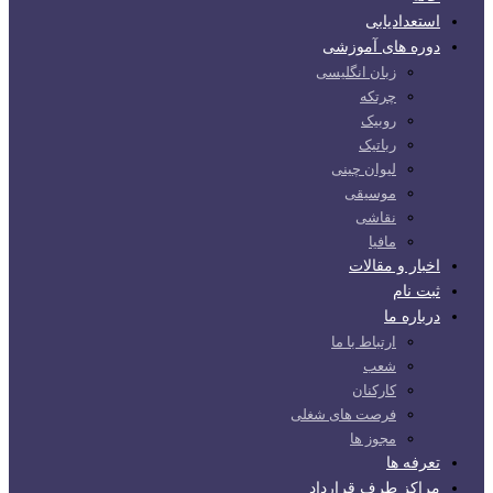
استعدادیابی
دوره های آموزشی
زبان انگلیسی
چرتکه
روبیک
رباتیک
لیوان چینی
موسیقی
نقاشی
مافیا
اخبار و مقالات
ثبت نام
درباره ما
ارتباط با ما
شعب
کارکنان
فرصت های شغلی
مجوز ها
تعرفه ها
مراکز طرف قرارداد