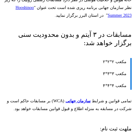
مسابقه
نظر سازمان جهانی برنامه ریزی شده است تحت عنوان “
Hooshinoo
کشوری
Summer 2023
” در استان البرز برگزار نمایید.
روبیک
مسابقات در ۳ آیتم و بدون محدودیت سنی
هوشی
برگزار خواهد شد:
نو
مکعب ۲*۲*۲
تابستان
مکعب ۳*۳*۳
۱۴۰۲
مکعب ۴*۴*۴
تمامی قوانین و شرایط
سازمان
جهانی
(WCA) بر مسابقات حاکم است و
شرکت در مسابقه به منزله اطلاع و قبول قوانین مسابقات خواهد بود.
ملهت ثبت نام: