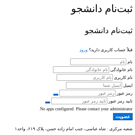
ثبت‌نام دانشجو
ثبت‌نام دانشجو
قبلاً حساب کاربری دارید؟
ورود
نام
نام خانوادگی
نام کاربری
ایمیل
رمز عبور
تایید رمز عبور
No apps configured. Please contact your administrator.
عضویت
شعبه مرکزی : شاه عباسی، جنب امام زاده حسن، پلاک ۶۱۹، واحد۱​