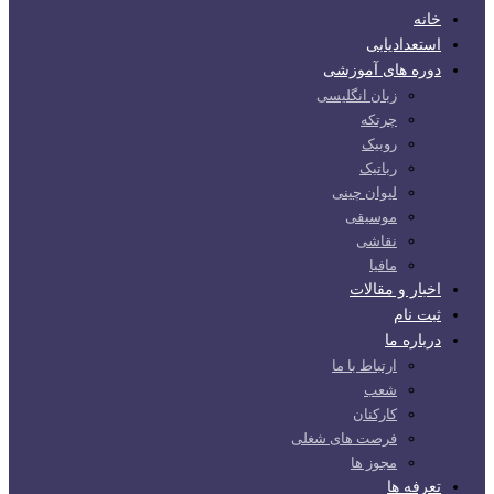
خانه
استعدادیابی
دوره های آموزشی
زبان انگلیسی
چرتکه
روبیک
رباتیک
لیوان چینی
موسیقی
نقاشی
مافیا
اخبار و مقالات
ثبت نام
درباره ما
ارتباط با ما
شعب
کارکنان
فرصت های شغلی
مجوز ها
تعرفه ها