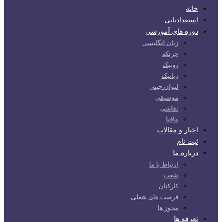
خانه
استعدادیابی
دوره های آموزشی
زبان انگلیسی
چرتکه
روبیک
رباتیک
لیوان چینی
موسیقی
نقاشی
مافیا
اخبار و مقالات
ثبت نام
درباره ما
ارتباط با ما
شعب
کارکنان
فرصت های شغلی
مجوز ها
تعرفه ها