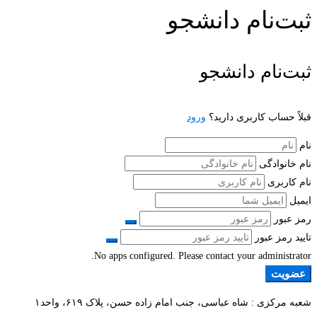
ثبت‌نام دانشجو
ثبت‌نام دانشجو
قبلاً حساب کاربری دارید؟
ورود
نام
نام خانوادگی
نام کاربری
ایمیل
رمز عبور
تایید رمز عبور
No apps configured. Please contact your administrator.
عضویت
شعبه مرکزی : شاه عباسی، جنب امام زاده حسن، پلاک ۶۱۹، واحد۱​