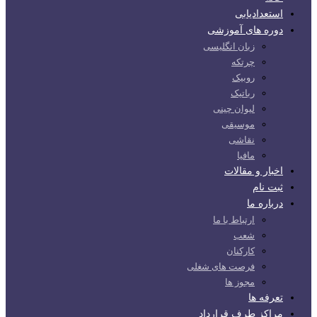
استعدادیابی
دوره های آموزشی
زبان انگلیسی
چرتکه
روبیک
رباتیک
لیوان چینی
موسیقی
نقاشی
مافیا
اخبار و مقالات
ثبت نام
درباره ما
ارتباط با ما
شعب
کارکنان
فرصت های شغلی
مجوز ها
تعرفه ها
مراکز طرف قرارداد