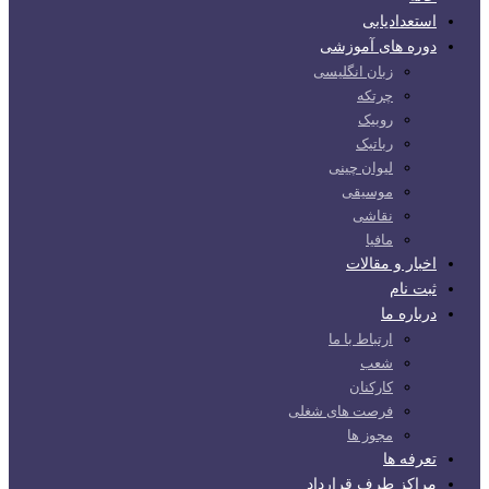
استعدادیابی
دوره های آموزشی
زبان انگلیسی
چرتکه
روبیک
رباتیک
لیوان چینی
موسیقی
نقاشی
مافیا
اخبار و مقالات
ثبت نام
درباره ما
ارتباط با ما
شعب
کارکنان
فرصت های شغلی
مجوز ها
تعرفه ها
مراکز طرف قرارداد