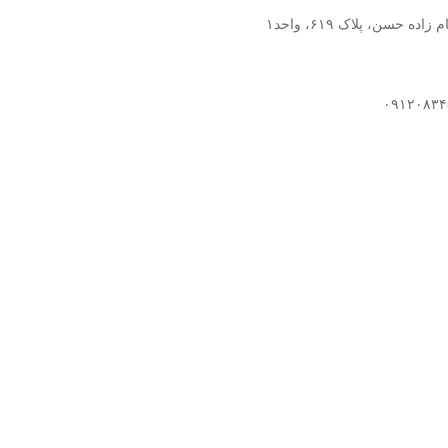
سن، پلاک ۶۱۹، واحد۱​