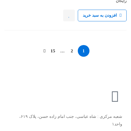
رایگان
افزودن به سبد خرید
15
…
2
1
شعبه مرکزی : شاه عباسی، جنب امام زاده حسن، پلاک ۶۱۹،
واحد۱​