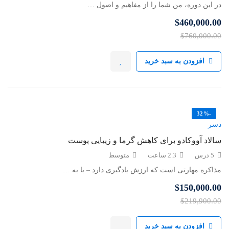
در این دوره، من شما را از مفاهیم و اصول …
$460,000.00
$760,000.00
افزودن به سبد خرید
-32%
دسر
سالاد آووکادو برای کاهش گرما و زیبایی پوست
5 درس
2.3 ساعت
متوسط
مذاکره مهارتی است که ارزش یادگیری دارد – با به …
$150,000.00
$219,900.00
افزودن به سبد خرید