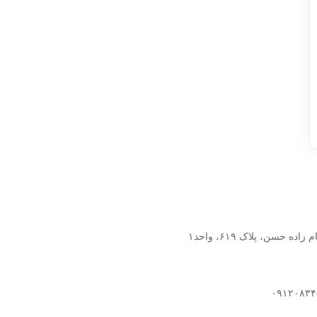
سن، پلاک ۶۱۹، واحد۱​