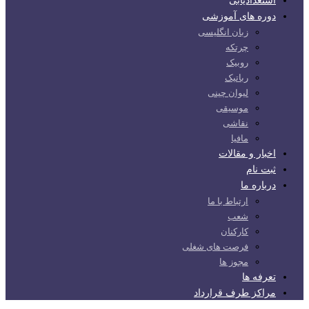
استعدادیابی
دوره های آموزشی
زبان انگلیسی
چرتکه
روبیک
رباتیک
لیوان چینی
موسیقی
نقاشی
مافیا
اخبار و مقالات
ثبت نام
درباره ما
ارتباط با ما
شعب
کارکنان
فرصت های شغلی
مجوز ها
تعرفه ها
مراکز طرف قرارداد