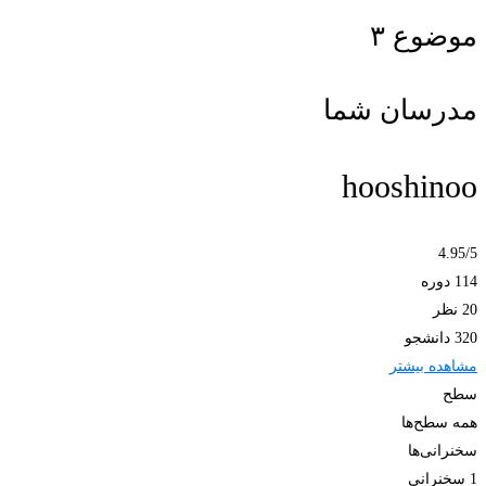
موضوع ۳
مدرسان شما
hooshinoo
4.95
/5
114 دوره
20 نظر
320 دانشجو
مشاهده بیشتر
سطح
همه سطح‌ها
سخنرانی‌ها
1 سخنرانی‌