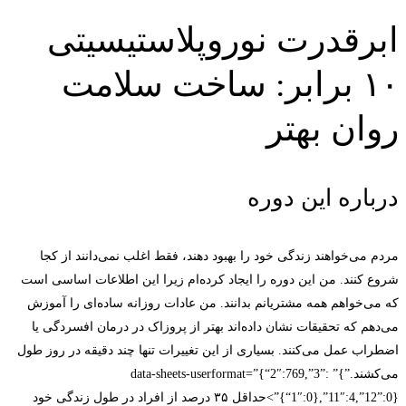
ابرقدرت نوروپلاستیسیتی
۱۰ برابر: ساخت سلامت
روان بهتر
درباره این دوره
مردم می‌خواهند زندگی خود را بهبود دهند، فقط اغلب نمی‌دانند از کجا
شروع کنند. من این دوره را ایجاد کرده‌ام زیرا این اطلاعات اساسی است
که می‌خواهم همه مشتریانم بدانند. من عادات روزانه ساده‌ای را آموزش
می‌دهم که تحقیقات نشان داده‌اند بهتر از پروزاک در درمان افسردگی یا
اضطراب عمل می‌کنند. بسیاری از این تغییرات تنها چند دقیقه در روز طول
می‌کشند.”}” data-sheets-userformat=”{“2″:769,”3”:
{“1″:0},”11″:4,”12”:0}”>حداقل ۳۵ درصد از افراد در طول زندگی خود