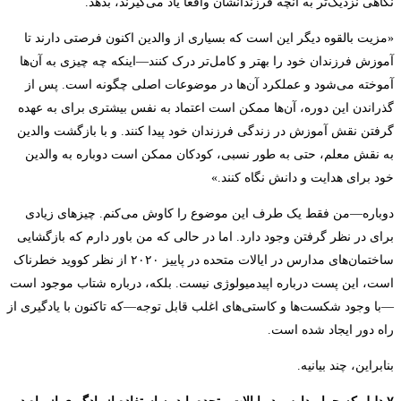
راه
نگاهی نزدیک‌تر به آنچه فرزندانشان واقعاً یاد می‌گیرند، بدهد.
دور
«مزیت بالقوه دیگر این است که بسیاری از والدین اکنون فرصتی دارند تا
آموزش فرزندان خود را بهتر و کامل‌تر درک کنند—اینکه چه چیزی به آن‌ها
ادامه
آموخته می‌شود و عملکرد آن‌ها در موضوعات اصلی چگونه است. پس از
گذراندن این دوره، آن‌ها ممکن است اعتماد به نفس بیشتری برای به عهده
دهند؟
گرفتن نقش آموزش در زندگی فرزندان خود پیدا کنند. و با بازگشت والدین
به نقش معلم، حتی به طور نسبی، کودکان ممکن است دوباره به والدین
خود برای هدایت و دانش نگاه کنند.»
دوباره—من فقط یک طرف این موضوع را کاوش می‌کنم. چیزهای زیادی
برای در نظر گرفتن وجود دارد. اما در حالی که من باور دارم که بازگشایی
ساختمان‌های مدارس در ایالات متحده در پاییز ۲۰۲۰ از نظر کووید خطرناک
است، این پست درباره اپیدمیولوژی نیست. بلکه، درباره شتاب موجود است
—با وجود شکست‌ها و کاستی‌های اغلب قابل توجه—که تاکنون با یادگیری از
راه دور ایجاد شده است.
بنابراین، چند بیانیه.