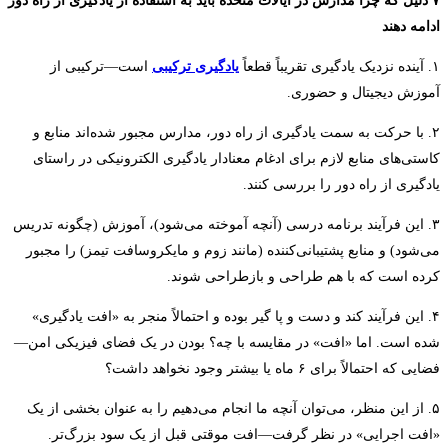
۷ دلیل که چرا مدارس در ایالات متحده باید به استفاده از یادگیری از راه دور
ادامه دهند
۱. آینده نزدیک یادگیری تقریباً قطعاً
یادگیری ترکیبی
است—ترکیبی از
آموزش دیجیتال و حضوری.
۲. با حرکت به سمت یادگیری از راه دور، مدارس مجبور شده‌اند منابع و
کاستی‌های منابع لازم برای ادغام معنادار یادگیری الکترونیکی در راستای
یادگیری از راه دور را بررسی کنند.
۳. این فرآیند برنامه درسی (آنچه آموخته می‌شود)، آموزش (چگونه تدریس
می‌شود) و منابع پشتیبانی‌کننده (مانند زوم و مایکروسافت تیمز) را مجبور
کرده است که با هم طراحی و بازطراحی شوند.
۴. این فرآیند کند و دست و پا گیر بوده و احتمالاً منجر به «افت یادگیری»
شده است. اما «افت» در مقایسه با چه؟ بودن در یک فضای فیزیکی امن—
فضایی که احتمالاً برای ۶ ماه یا بیشتر وجود نخواهد داشت؟
۵. از این منظر، می‌توان آنچه ما انجام می‌دهیم را به عنوان بخشی از یک
«افت اجرایی» در نظر گرفت—افت موقتی قبل از یک سود بزرگ‌تر.