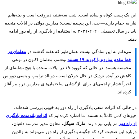
چرا
این یک پست کوتاه و ساده است. شب سه‌شنبه دیروقت است و بچه‌هایم
نیاز به حمام دارند—خب، این پیچیده نیست: مدارس دولتی در ایالات متحده
مدارس
باید در سال تحصیلی ۲۰۲۰-۲۰۲۱ به استفاده از یادگیری از راه دور ادامه
دهند.
دولتی
می‌دانم به این سادگی نیست. همان‌طور که هفته گذشته در
معلمان در
باید
خط مقدم مبارزه با کووید-۱۹ هستند
نوشتم، معلمان اکنون در نوعی
مخمصه هستند. در حالی که کووید-۱۹ در ایالات متحده با هیچ نشانه‌ای از
به
کاهش در آینده نزدیک در حال جولان است، دونالد ترامپ و بتسی دوواس
استفاده
اخیراً فشار تهاجمی‌ای برای بازگشایی ساختمان‌های مدارس در پاییز آغاز
کرده‌اند.
از
در حالی که اثرات منفی یادگیری از راه دور به خوبی بررسی شده‌اند،
آموزش
چیزهای کمی کاملاً بد هستند. ما اشاره کرده‌ایم که
اثرات بلندمدت یادگیری
از
از راه دور
مزایایی نیز دارند.
مارک سیگل
، معاون مدیر مدرسه دلفیان،
درباره این صحبت کرد که چگونه یادگیری از راه دور می‌تواند به والدین