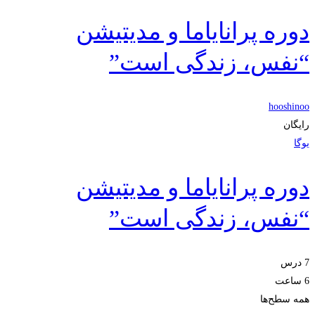
دوره پرانایاما و مدیتیشن
“نفس، زندگی است”
hooshinoo
رایگان
یوگا
دوره پرانایاما و مدیتیشن
“نفس، زندگی است”
7 درس
6 ساعت
همه سطح‌ها